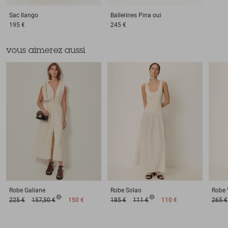
Sac
Ilango
Ballerines
Pina oui
195 €
245 €
vous aimerez aussi
Robe
Galiane
Robe
Solao
Robe
225 €
157,50 €
150 €
185 €
111 €
110 €
265 €