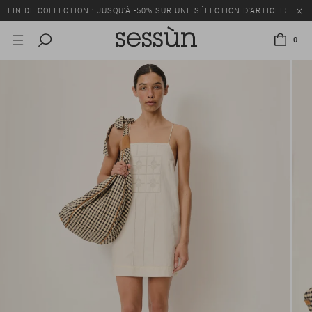
FIN DE COLLECTION : JUSQU’À -50% SUR UNE SÉLECTION D’ARTICLES
0