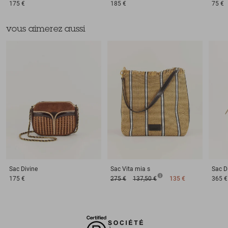
175 €
185 €
75 €
vous aimerez aussi
Sac
Divine
Sac
Vita mia s
Sac
D
175 €
275 €
137,50 €
135 €
365 €