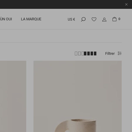
ÙN OUI
LA MARQUE
0
US €
Filtrer