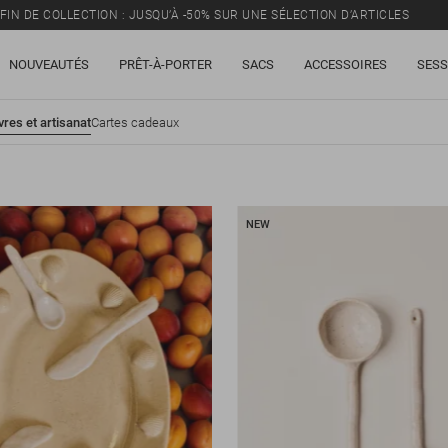
FIN DE COLLECTION : JUSQU’À -50% SUR UNE SÉLECTION D’ARTICLES
NOUVEAUTÉS
PRÊT-À-PORTER
SACS
ACCESSOIRES
SESS
vres et artisanat
Cartes cadeaux
NEW