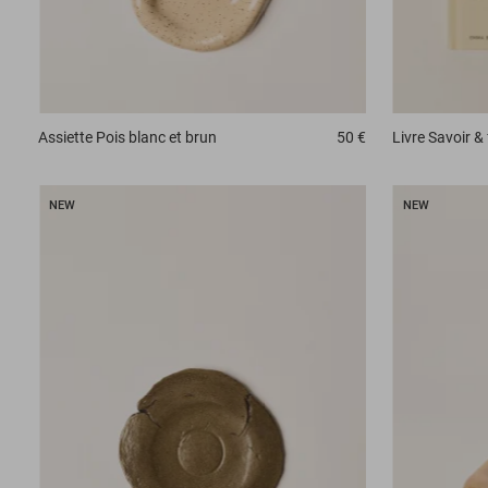
Assiette
Pois blanc et brun
50 €
Livre
Savoir & 
NEW
NEW