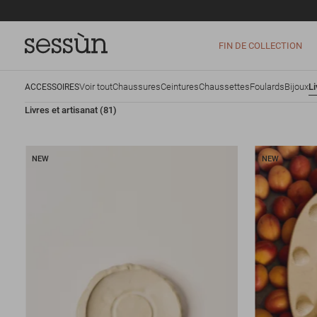
FIN DE COLLECTION
Voir tout
Chaussures
Ceintures
Chaussettes
Foulards
Bijoux
Li
ACCESSOIRES
Livres et artisanat
(81)
NEW
NEW