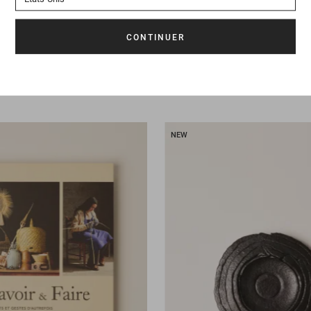
145 €
Livre
Odeur de l'inde
NEW