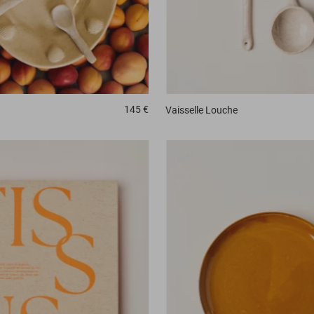
145 €
Vaisselle
Louche