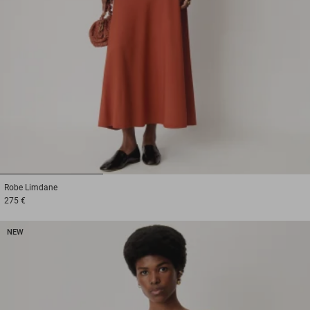
1
2
3
Robe
Limdane
275 €
NEW