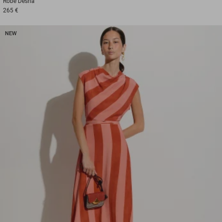
Robe
Desna
265 €
NEW