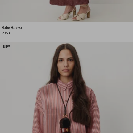
1
2
3
Robe
Haywo
235 €
NEW