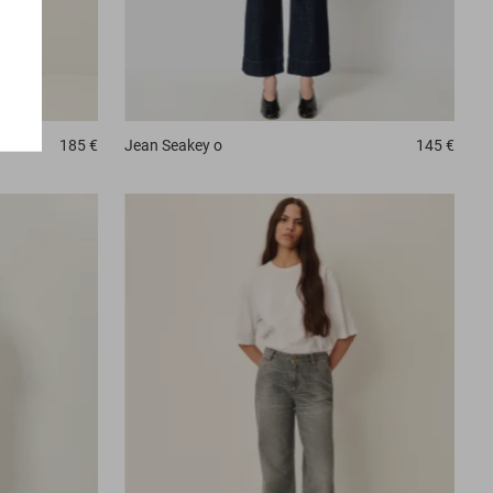
185 €
Jean
Seakey o
145 €