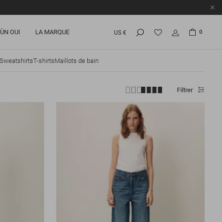
ÙN OUI
LA MARQUE
0
US €
Sweatshirts
T-shirts
Maillots de bain
Filtrer