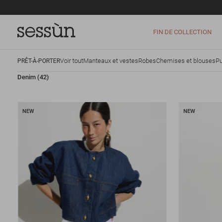
FIN DE COLLECTION
Voir tout
Manteaux et vestes
Robes
Chemises et blouses
Pu
PRÊT-À-PORTER
Denim
(42)
NEW
NEW