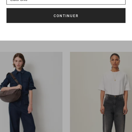
175 €
Jean
Dalt