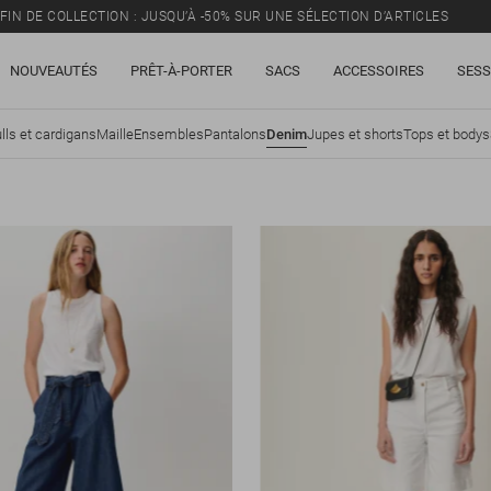
FIN DE COLLECTION : JUSQU’À -50% SUR UNE SÉLECTION D’ARTICLES
NOUVEAUTÉS
PRÊT-À-PORTER
SACS
ACCESSOIRES
SESS
lls et cardigans
Maille
Ensembles
Pantalons
Denim
Jupes et shorts
Tops et bodys