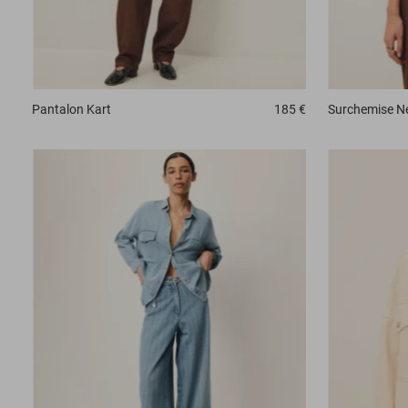
Pantalon
Kart
185 €
Surchemise
N