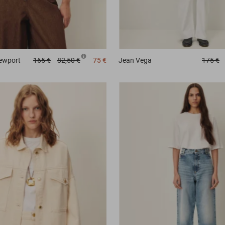
ewport
165 €
82,50 €
75 €
Jean
Vega
175 €