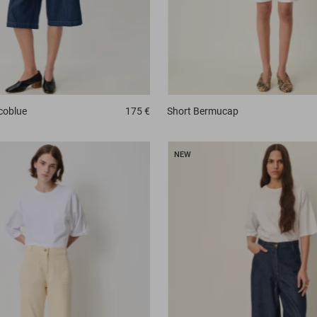
coblue
175 €
Short
Bermucap
NEW