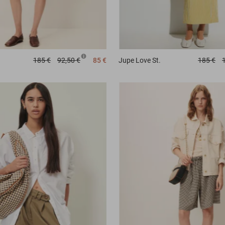
185 €
92,50 €
85 €
Jupe
Love St.
185 €