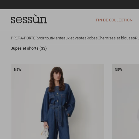
FIN DE COLLECTION
Voir tout
Manteaux et vestes
Robes
Chemises et blouses
Pu
PRÊT-À-PORTER
Jupes et shorts
(33)
NEW
NEW