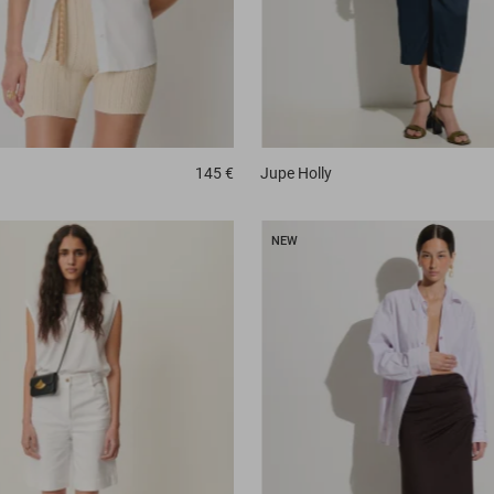
145 €
Jupe
Holly
NEW