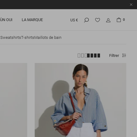
ÙN OUI
LA MARQUE
0
US €
s
Sweatshirts
T-shirts
Maillots de bain
Filtrer