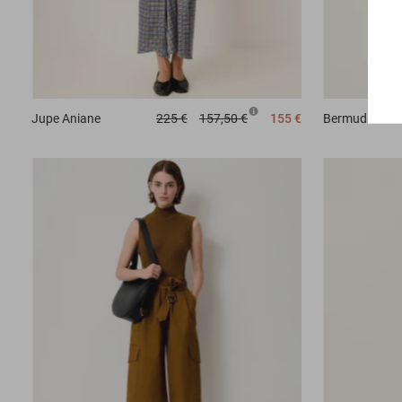
Jupe
Aniane
225 €
157,50 €
155 €
Bermuda
Sant