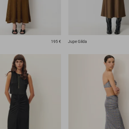
195 €
Jupe
Gilda