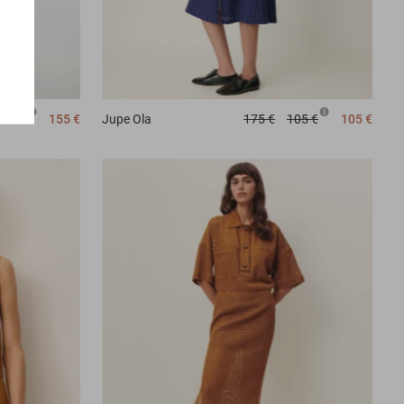
156 €
155 €
Jupe
Ola
175 €
105 €
105 €