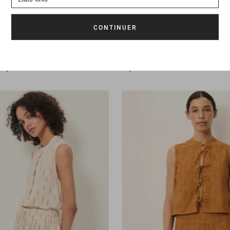
a port
165 €
99 €
95 €
Jupe
Arletta
195 €