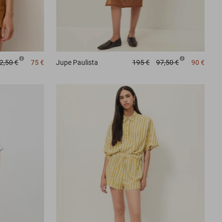
2,50 €
75 €
Jupe
Paulista
195 €
97,50 €
90 €