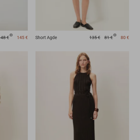
148 €
145 €
Short
Agde
135 €
81 €
80 €