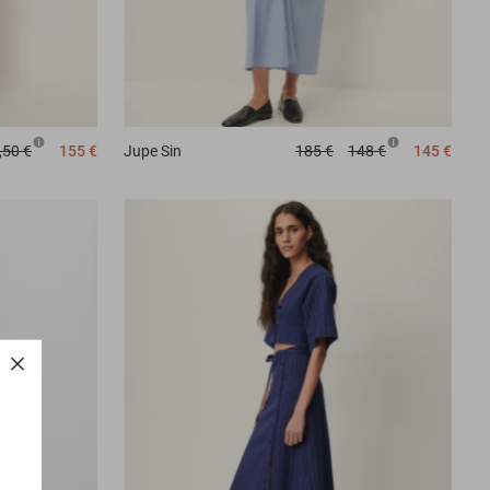
,50 €
155 €
Jupe
Sin
185 €
148 €
145 €