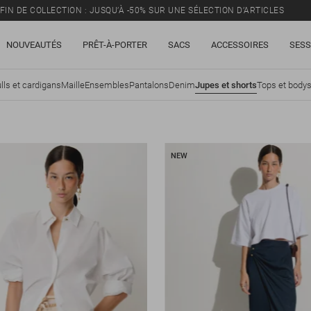
FIN DE COLLECTION : JUSQU’À -50% SUR UNE SÉLECTION D’ARTICLES
NOUVEAUTÉS
PRÊT-À-PORTER
SACS
ACCESSOIRES
SESS
lls et cardigans
Maille
Ensembles
Pantalons
Denim
Jupes et shorts
Tops et body
NEW