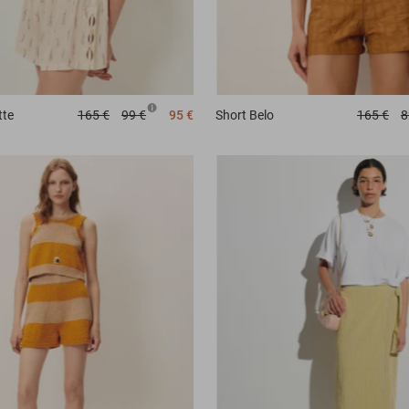
tte
165 €
99 €
95 €
Short
Belo
165 €
8