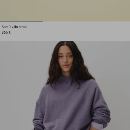
1
2
3
Sac
Divilio small
365 €