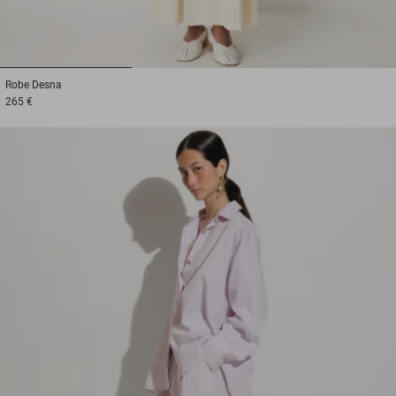
1
2
3
Robe
Desna
265 €