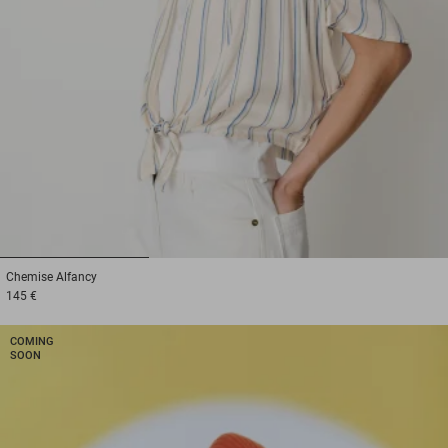
1
2
3
Chemise
Alfancy
145 €
COMING
SOON