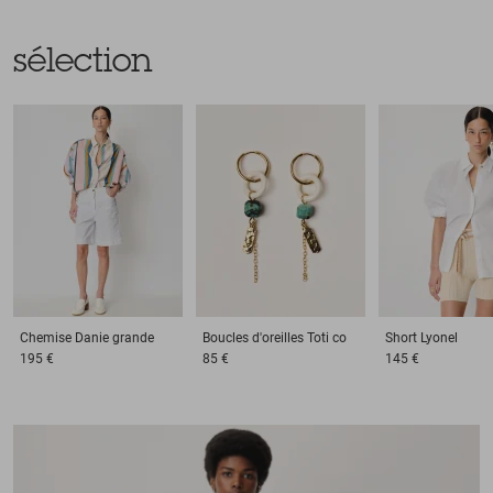
sélection
Chemise
Danie grande
Boucles d'oreilles
Toti co
Short
Lyonel
195 €
85 €
145 €