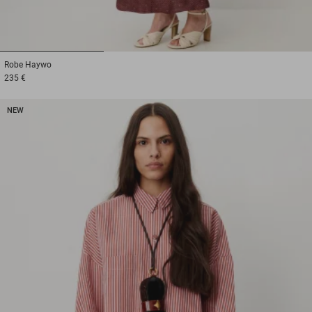
1
2
3
Robe
Haywo
235 €
NEW