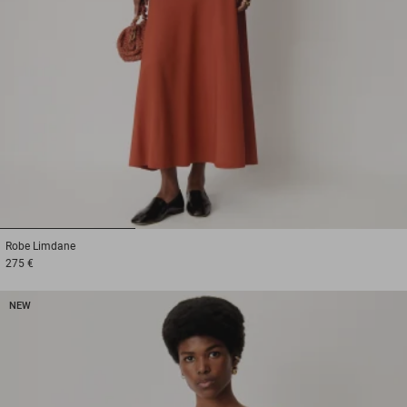
1
2
3
Robe
Limdane
275 €
NEW