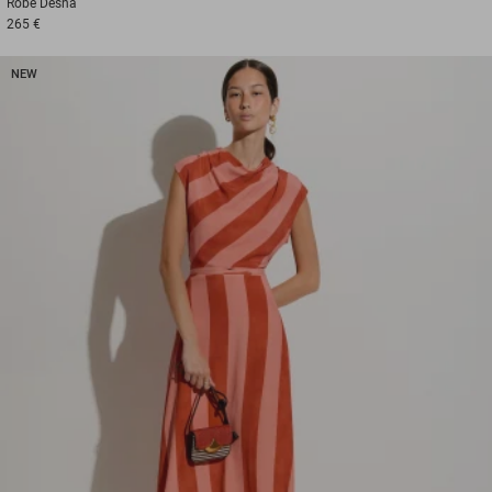
Robe
Desna
265 €
NEW