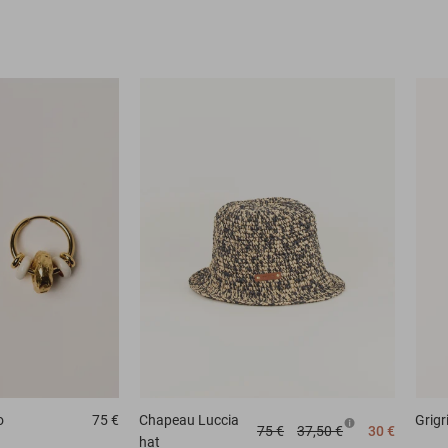
o
75 €
Chapeau
Luccia
Grigr
75 €
37,50 €
30 €
hat