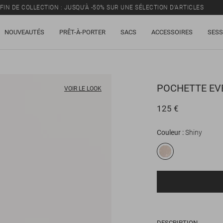
FIN DE COLLECTION : JUSQU’À -50% SUR UNE SÉLECTION D’ARTICLES
NOUVEAUTÉS
PRÊT-À-PORTER
SACS
ACCESSOIRES
SESS
POCHETTE
EV
VOIR LE LOOK
125 €
Couleur
Shiny
DESCRIPTION