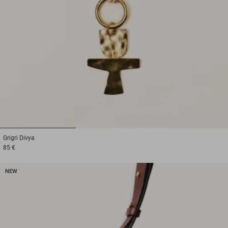
1
2
3
Grigri
Divya
85 €
NEW