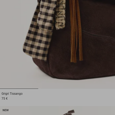
1
2
3
Grigri
Tissango
75 €
NEW