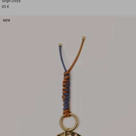
Grigri
Divya
85 €
NEW