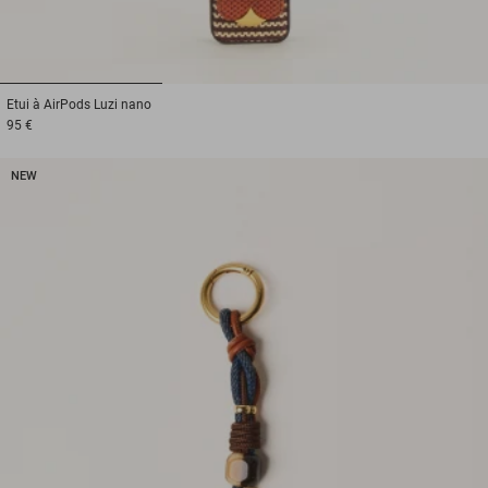
1
2
3
Etui à AirPods
Luzi nano
95 €
NEW