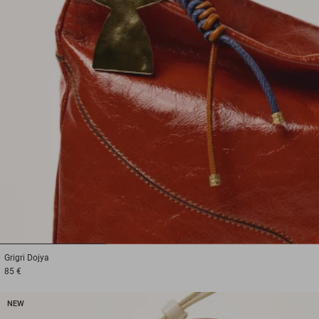
1
2
3
Grigri
Dojya
85 €
NEW