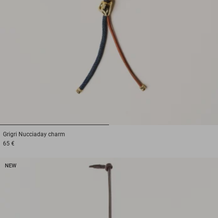
1
2
Grigri
Nucciaday charm
65 €
NEW