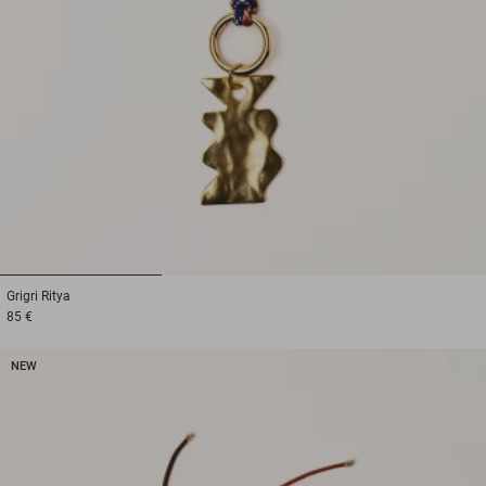
1
2
3
Grigri
Ritya
85 €
NEW