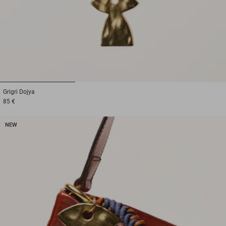
1
2
3
Grigri
Dojya
85 €
NEW