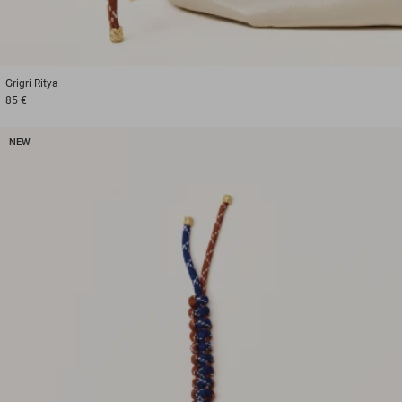
1
2
3
Grigri
Ritya
85 €
NEW