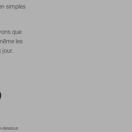
en simples
oyons que
 même les
 jour.
)
ci-dessous.