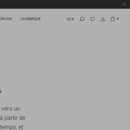
ÙN OUI
LA MARQUE
0
US €
n
 vers un
 partir de
 temps, et