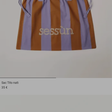
1
2
Sac
Tito nati
35 €