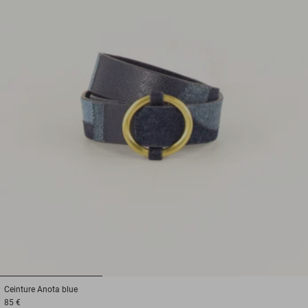
1
2
3
Ceinture
Anota blue
85 €