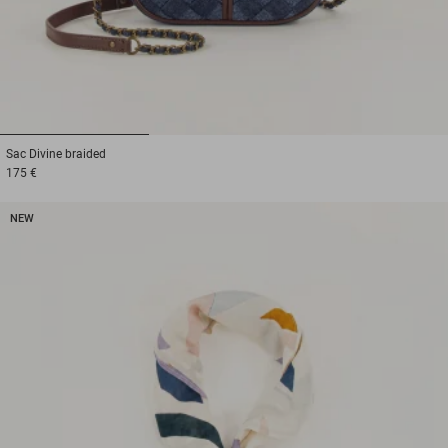
1
2
3
Sac
Divine braided
175 €
NEW