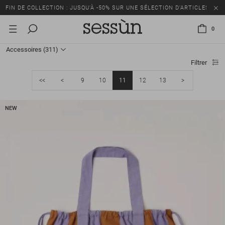
FIN DE COLLECTION : JUSQU’À -50% SUR UNE SÉLECTION D’ARTICLES
0
Accessoires
(311)
Filtrer
<<
<
9
10
11
12
13
>
NEW