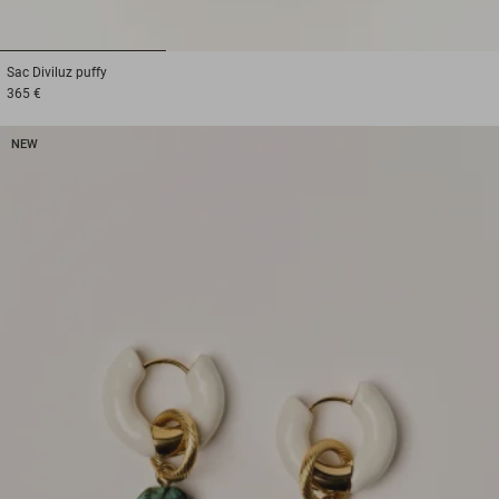
1
2
3
Sac
Diviluz puffy
365 €
NEW