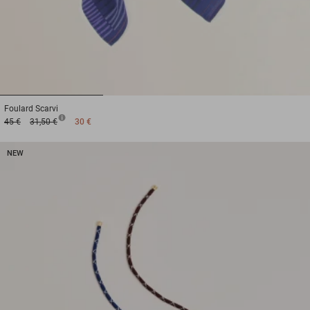
1
2
3
Foulard
Scarvi
45 €
31,50 €
30 €
NEW