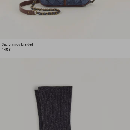
1
2
3
Sac
Divinou braided
145 €