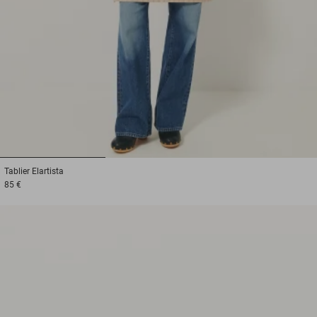
1
2
3
Tablier
Elartista
85 €