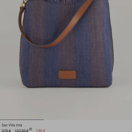
1
2
3
Sac
Vita mia
275 €
137,50 €
130 €