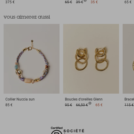
375 €
65 €
39 €
35 €
65 €
vous aimerez aussi
Collier
Nuccia sun
Boucles d'oreilles
Glenn
Brace
85 €
95 €
66,50 €
65 €
115 €