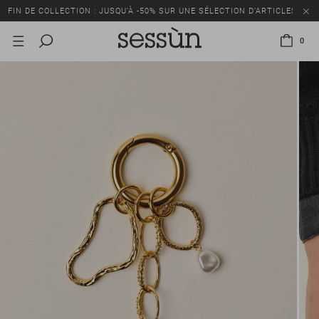
FIN DE COLLECTION : JUSQU’À -50% SUR UNE SÉLECTION D’ARTICLES
0