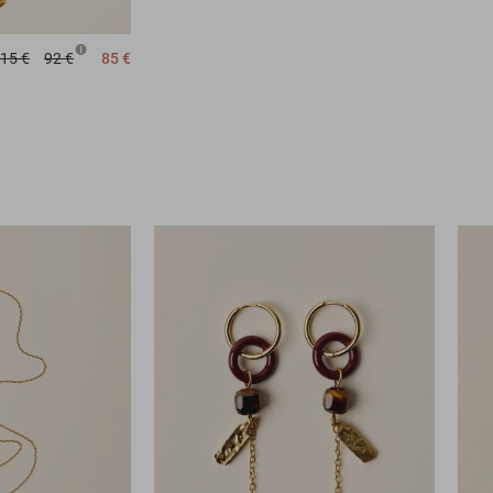
15 €
92 €
85 €