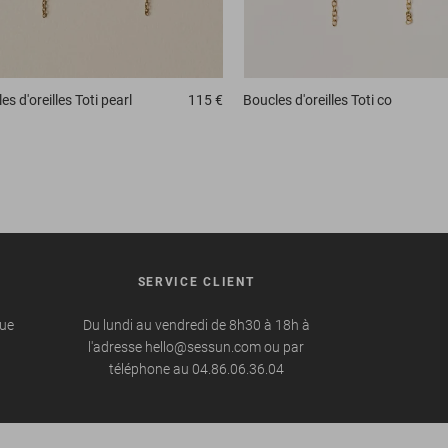
es d'oreilles
Toti pearl
115 €
Boucles d'oreilles
Toti co
SERVICE CLIENT
que
Du lundi au vendredi de 8h30 à 18h à
l'adresse hello@sessun.com ou par
téléphone au 04.86.06.36.04