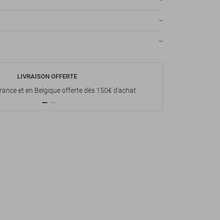
LIVRAISON OFFERTE
P
France et en Belgique offerte dès 150€ d'achat
Paiement