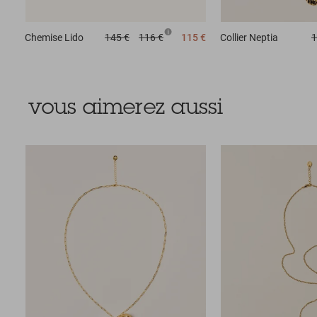
Chemise
Lido
145 €
116 €
115 €
Collier
Neptia
1
vous aimerez aussi