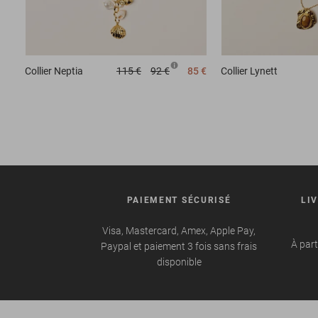
Collier
Neptia
115 €
92 €
85 €
Collier
Lynett
PAIEMENT SÉCURISÉ
LI
Visa, Mastercard, Amex, Apple Pay,
À part
Paypal et paiement 3 fois sans frais
disponible