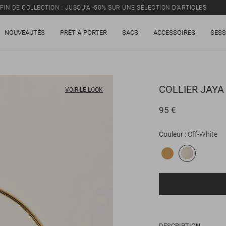
FIN DE COLLECTION : JUSQU’À -50% SUR UNE SÉLECTION D’ARTICLES
NOUVEAUTÉS
PRÊT-À-PORTER
SACS
ACCESSOIRES
SESS
COLLIER
JAYA
VOIR LE LOOK
95 €
Couleur
Off-White
DESCRIPTION