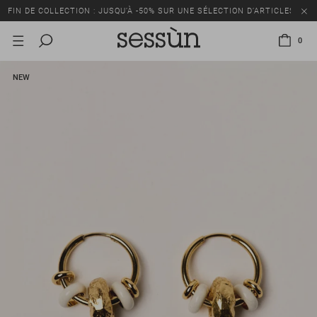
FIN DE COLLECTION : JUSQU’À -50% SUR UNE SÉLECTION D’ARTICLES
0
NEW