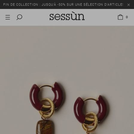
FIN DE COLLECTION : JUSQU’À -50% SUR UNE SÉLECTION D’ARTICLES
0