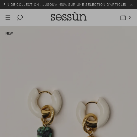
FIN DE COLLECTION : JUSQU’À -50% SUR UNE SÉLECTION D’ARTICLES
0
NEW