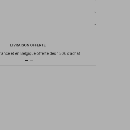
LIVRAISON OFFERTE
P
France et en Belgique offerte dès 150€ d'achat
Paiement