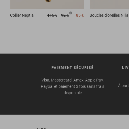
Collier
Neptia
115 €
92 €
85 €
Boucles d'oreilles
Nilla
PAIEMENT SÉCURISÉ
LI
Visa, Mastercard, Amex, Apple Pay,
À part
Paypal et paiement 3 fois sans frais
disponible