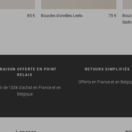
85 €
Boucles d'oreilles
Leelo
75 €
Boucl
Sedn
VRAISON OFFERTE EN POINT
RETOURS SIMPLIFIÉS
RELAIS
Offerts en France et en Belgi
ir de 150€ d'achat en France et en
Belgique