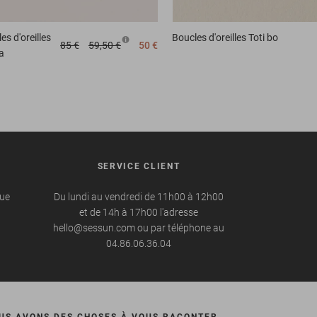
es d'oreilles
Boucles d'oreilles
Toti bo
85 €
59,50 €
50 €
a
SERVICE CLIENT
que
Du lundi au vendredi de 11h00 à 12h00
et de 14h à 17h00 l'adresse
hello@sessun.com ou par téléphone au
04.86.06.36.04