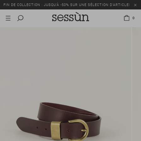
FIN DE COLLECTION : JUSQU’À -50% SUR UNE SÉLECTION D’ARTICLES
0