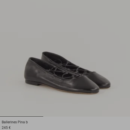
1
2
3
Ballerines
Pina b
245 €