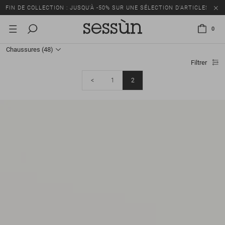
FIN DE COLLECTION : JUSQU’À -50% SUR UNE SÉLECTION D’ARTICLES
0
Chaussures
(48)
Filtrer
<
1
2