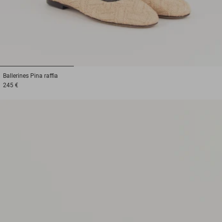
1
2
3
Ballerines
Pina raffia
245 €