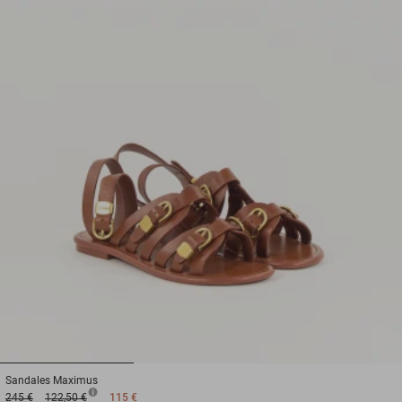
1
2
3
Sandales
Maximus
245 €
122,50 €
115 €