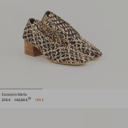
1
2
3
Escarpins
Marta
275 €
192,50 €
185 €