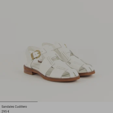
1
2
3
Sandales
Cudillero
295 €