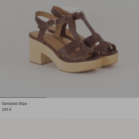
épuisé
1
2
3
Sandales
Stipa
245 €