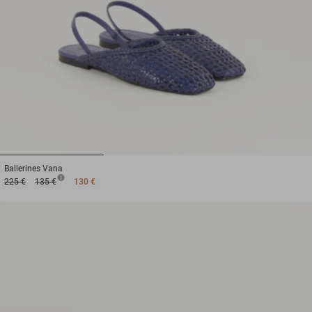
1
2
3
Ballerines
Vana
225 €
135 €
130 €