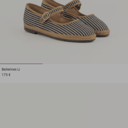
1
2
3
Ballerines
Li
175 €