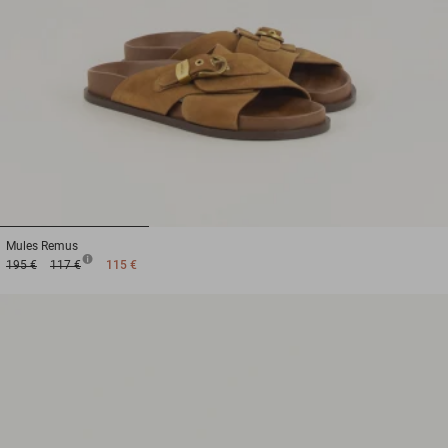
1
2
3
Mules
Remus
195 €
117 €
115 €