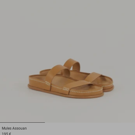
1
2
3
Mules
Assouan
195 €