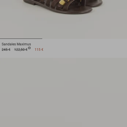
1
2
3
Sandales
Maximus
245 €
122,50 €
115 €