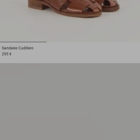
1
2
3
Sandales
Cudillero
295 €