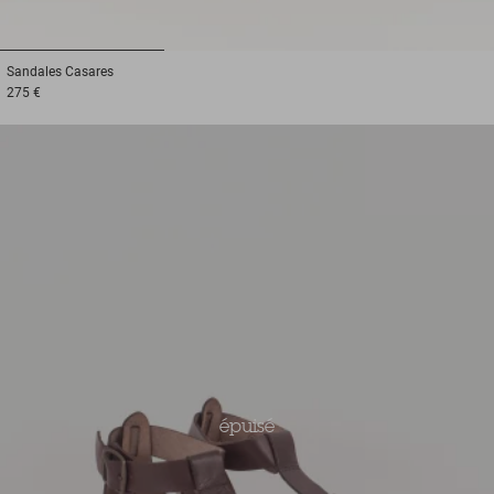
1
2
3
Sandales
Casares
275 €
épuisé