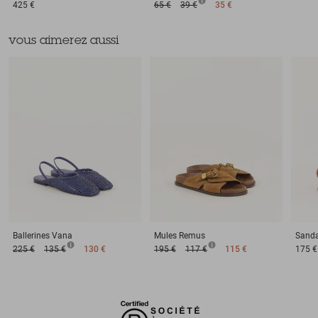
425 €
65 €
39 €
35 €
vous aimerez aussi
Ballerines
Vana
Mules
Remus
Sanda
225 €
135 €
130 €
195 €
117 €
115 €
175 €