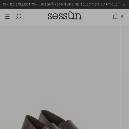
FIN DE COLLECTION : JUSQU’À -50% SUR UNE SÉLECTION D’ARTICLES
0