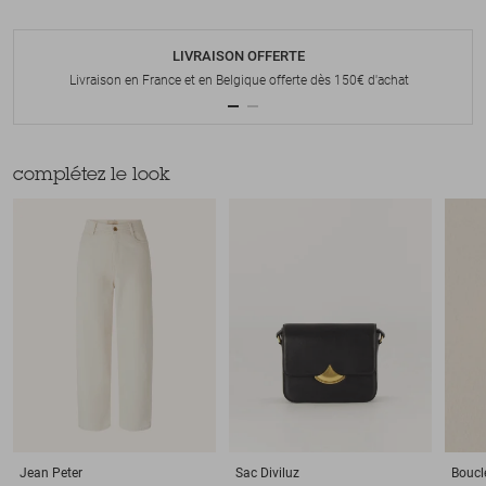
LIVRAISON OFFERTE
Livraison en France et en Belgique offerte dès 150€ d'achat
complétez le look
Jean
Peter
Sac
Diviluz
Boucle