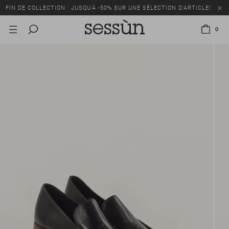
FIN DE COLLECTION : JUSQU’À -50% SUR UNE SÉLECTION D’ARTICLES
0