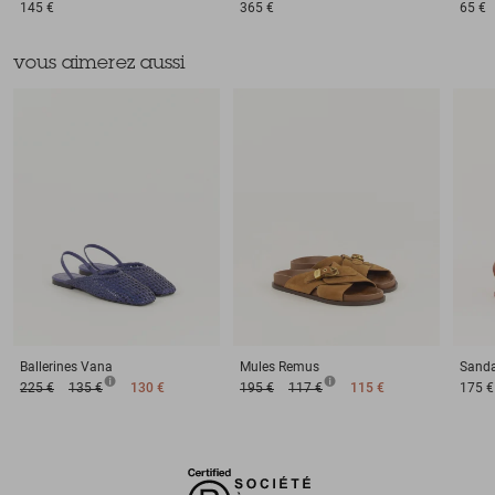
145 €
365 €
65 €
vous aimerez aussi
Ballerines
Vana
Mules
Remus
Sanda
225 €
135 €
130 €
195 €
117 €
115 €
175 €