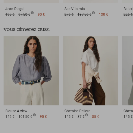
Jean
Diegui
Sac
Vita mia
Baller
195 €
97,50 €
90 €
275 €
137,50 €
130 €
225 €
vous aimerez aussi
Blouse
A view
Chemise
Dellord
Chem
145 €
101,50 €
95 €
145 €
87 €
85 €
145 €