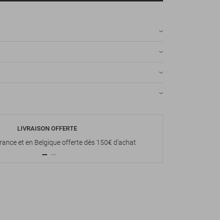
LIVRAISON OFFERTE
P
France et en Belgique offerte dès 150€ d'achat
Paiement