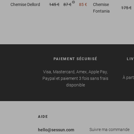
Chemise
Dellord
145 €
87 €
85 €
Chemise
175 €
Fontania
PAIEMENT SÉCURISÉ
LI
Visa, Mastercard, Amex, Apple Pay,
À part
Paypal et paiement 3 fois sans frais
disponible
AIDE
Suivre ma commande
hello@sessun.com