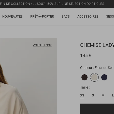
FIN DE COLLECTION : JUSQU’À -50% SUR UNE SÉLECTION D’ARTICLES
NOUVEAUTÉS
PRÊT-À-PORTER
SACS
ACCESSOIRES
SESS
CHEMISE
LADY
VOIR LE LOOK
145 €
Couleur
Fleur de Sel
Taille
XS
S
M
L