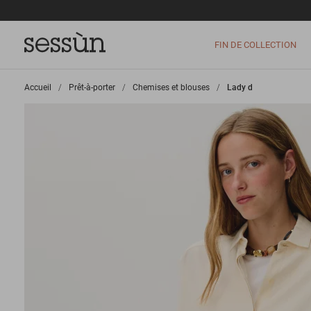
FIN DE COLLECTION
Accueil
>
Prêt-à-porter
>
Chemises et blouses
>
Lady d