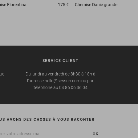
ise
Florentina
175 €
Chemise
Danie grande
SERVICE CLIENT
que
Du lundi au vendredi de 8h30 à 18h à
l'adresse hello@sessun.com ou par
téléphone au 04.86.06.36.04
US AVONS DES CHOSES À VOUS RACONTER
OK