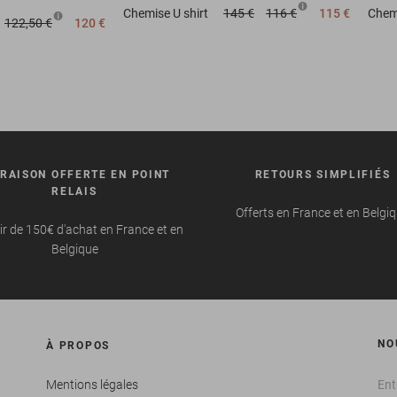
Chemise
U shirt
145 €
116 €
115 €
Chem
122,50 €
120 €
VRAISON OFFERTE EN POINT
RETOURS SIMPLIFIÉS
RELAIS
Offerts en France et en Belgi
ir de 150€ d'achat en France et en
Belgique
NO
À PROPOS
Mentions légales