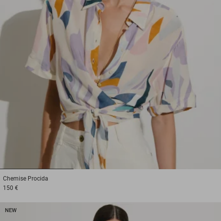
1
2
3
Chemise
Procida
150 €
NEW