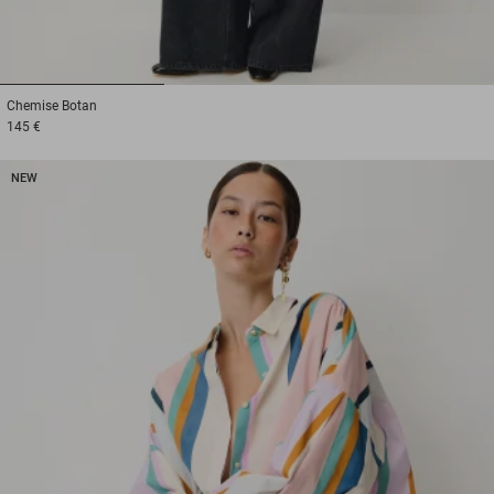
1
2
3
Chemise
Botan
145 €
NEW