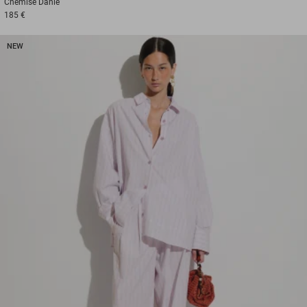
Chemise
Danie
185 €
NEW