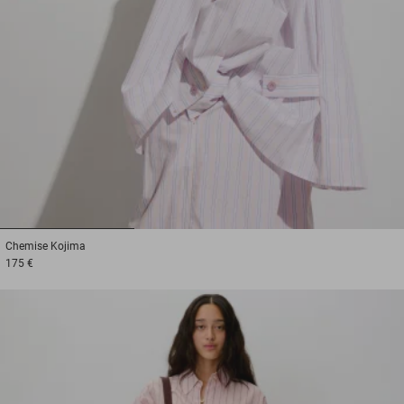
1
2
3
Chemise
Kojima
175 €