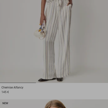
1
2
3
Chemise
Alfancy
145 €
NEW