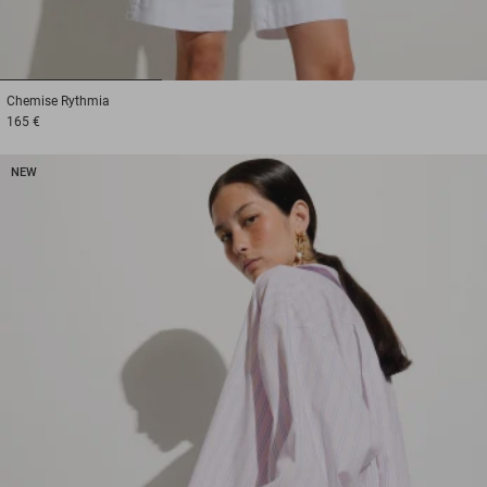
1
2
3
Chemise
Rythmia
165 €
NEW