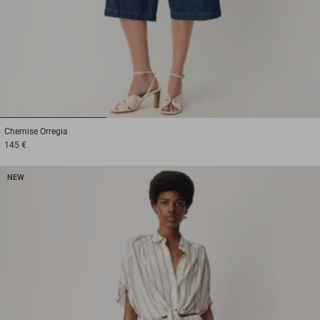
1
2
3
Chemise
Orregia
145 €
NEW