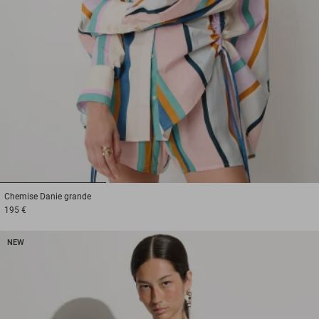
1
2
3
Chemise
Danie grande
195 €
NEW