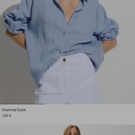
1
2
3
Chemise
Dazik
165 €