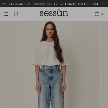
FIN DE COLLECTION : JUSQU’À -50% SUR UNE SÉLECTION D’ARTICLES
0