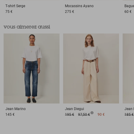
T-shirt
Serge
Mocassins
Ayano
Bagu
75 €
275 €
60 €
vous aimerez aussi
Jean
Marino
Jean
Diegui
Jean
145 €
195 €
97,50 €
90 €
185 €