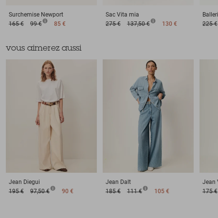
Surchemise
Newport
Sac
Vita mia
Baller
165 €
99 €
85 €
275 €
137,50 €
130 €
225 €
vous aimerez aussi
Jean
Diegui
Jean
Dalt
Jean
195 €
97,50 €
90 €
185 €
111 €
105 €
175 €