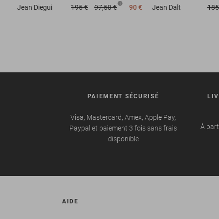
Jean
Diegui
195 €
97,50 €
90 €
Jean
Dalt
185
PAIEMENT SÉCURISÉ
LI
Visa, Mastercard, Amex, Apple Pay,
À part
Paypal et paiement 3 fois sans frais
disponible
AIDE