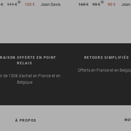
 €
111 €
105 €
Jean
Davis
165 €
99 €
90 €
Jean
VRAISON OFFERTE EN POINT
RETOURS SIMPLIFIÉS
RELAIS
Offerts en France et en Belgi
ir de 150€ d'achat en France et en
Belgique
NO
À PROPOS