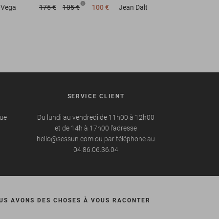
Vega
175 €
105 €
100 €
Jean
Dalt
SERVICE CLIENT
que
Du lundi au vendredi de 11h00 à 12h00
et de 14h à 17h00 l'adresse
hello@sessun.com ou par téléphone au
04.86.06.36.04
US AVONS DES CHOSES À VOUS RACONTER