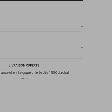
LIVRAISON OFFERTE
P
France et en Belgique offerte dès 150€ d'achat
Paiement