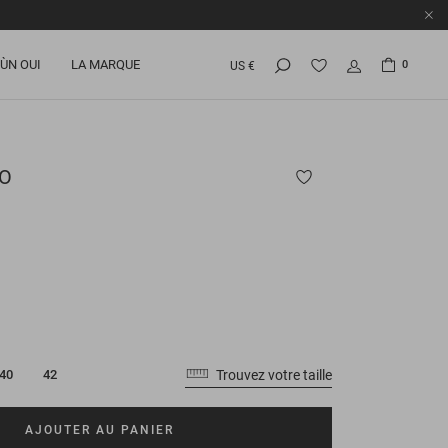
ÙN OUI
LA MARQUE
0
US €
O
Trouvez votre taille
40
42
AJOUTER AU PANIER