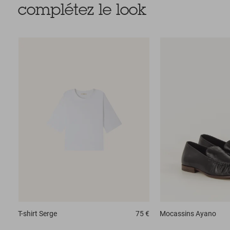
complétez le look
T-shirt
Serge
75 €
Mocassins
Ayano