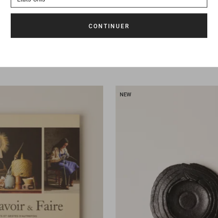
145 €
Livre
Odeur de l'inde
NEW