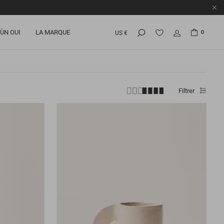
ÙN OUI
LA MARQUE
0
US €
Filtrer