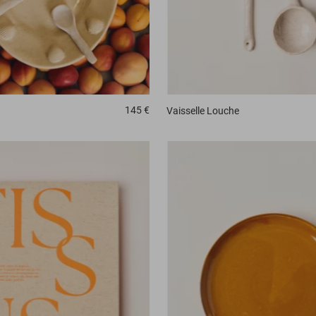
145 €
Vaisselle
Louche