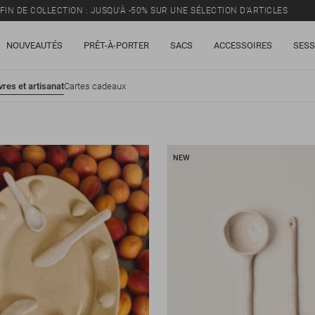
FIN DE COLLECTION : JUSQU’À -50% SUR UNE SÉLECTION D’ARTICLES
NOUVEAUTÉS
PRÊT-À-PORTER
SACS
ACCESSOIRES
SESS
vres et artisanat
Cartes cadeaux
NEW