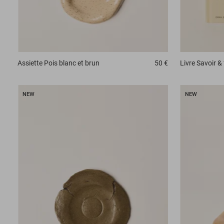
Assiette
Pois blanc et brun
50 €
Livre
Savoir & 
NEW
NEW