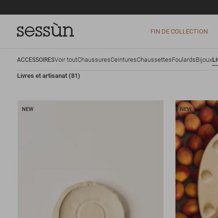
FIN DE COLLECTION
Voir tout
Chaussures
Ceintures
Chaussettes
Foulards
Bijoux
Li
ACCESSOIRES
Livres et artisanat
(81)
NEW
NEW