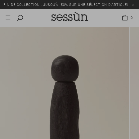
FIN DE COLLECTION : JUSQU’À -50% SUR UNE SÉLECTION D’ARTICLES
0