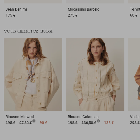
Jean
Denimi
Mocassins
Barcelo
T-shir
175 €
275 €
60 €
vous aimerez aussi
Blouson
Midwest
Blouson
Calancas
Veste
195 €
97,50 €
90 €
195 €
136,50 €
135 €
295 €