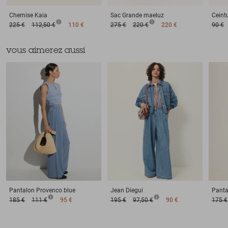
Chemise
Kaia
Sac
Grande maeluz
Ceint
225 €
112,50 €
110 €
275 €
220 €
220 €
90 €
vous aimerez aussi
Pantalon
Provenco blue
Jean
Diegui
Panta
185 €
111 €
95 €
195 €
97,50 €
90 €
175 €