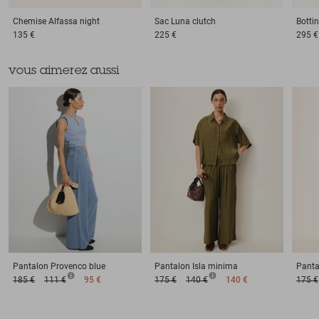
Chemise
Alfassa night
Sac
Luna clutch
Botti
135 €
225 €
295 €
vous aimerez aussi
Pantalon
Provenco blue
Pantalon
Isla minima
Panta
185 €
111 €
95 €
175 €
140 €
140 €
175 €