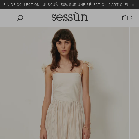
FIN DE COLLECTION : JUSQU’À -50% SUR UNE SÉLECTION D’ARTICLES
0