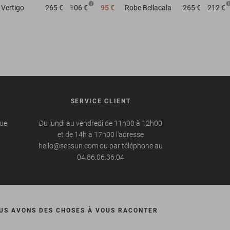
Vertigo
265 €
106 €
95 €
Robe
Bellacala
265 €
212 €
SERVICE CLIENT
que
Du lundi au vendredi de 11h00 à 12h00
et de 14h à 17h00 l'adresse
hello@sessun.com ou par téléphone au
04.86.06.36.04
US AVONS DES CHOSES À VOUS RACONTER