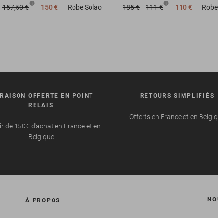
157,50 €
150 €
Robe
Solao
185 €
111 €
110 €
Robe
VRAISON OFFERTE EN POINT
RETOURS SIMPLIFIÉS
RELAIS
Offerts en France et en Belgi
ir de 150€ d'achat en France et en
Belgique
NO
À PROPOS