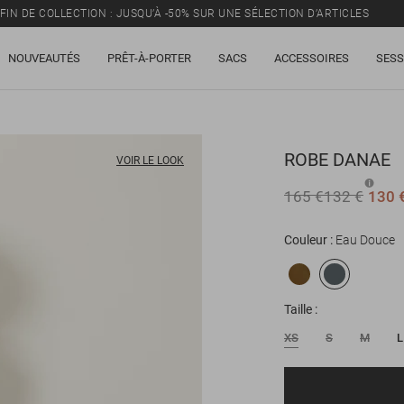
FIN DE COLLECTION : JUSQU’À -50% SUR UNE SÉLECTION D’ARTICLES
NOUVEAUTÉS
PRÊT-À-PORTER
SACS
ACCESSOIRES
SESS
ROBE
DANAE
VOIR LE LOOK
165 €
132 €
130 
Couleur
Eau Douce
Taille
XS
S
M
L
E-mail