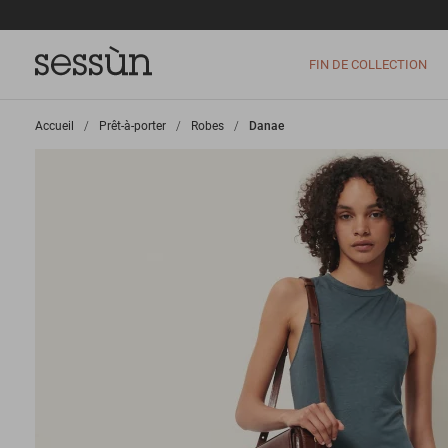
FIN DE COLLECTION
Accueil
>
Prêt-à-porter
>
Robes
>
Danae