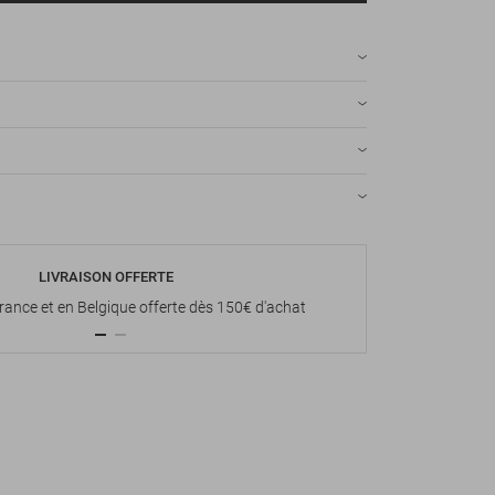
LIVRAISON OFFERTE
P
France et en Belgique offerte dès 150€ d'achat
Paiement