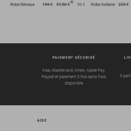
Robe
Nimaya
195 €
97,50 €
90 €
Robe
Galiane
225 €
PAIEMENT SÉCURISÉ
LI
Visa, Mastercard, Amex, Apple Pay,
À part
Paypal et paiement 3 fois sans frais
disponible
AIDE