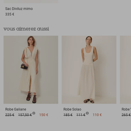
Sac
Diviluz mimo
335 €
vous aimerez aussi
Robe
Galiane
Robe
Solao
Robe
225 €
157,50 €
150 €
185 €
111 €
110 €
265 €