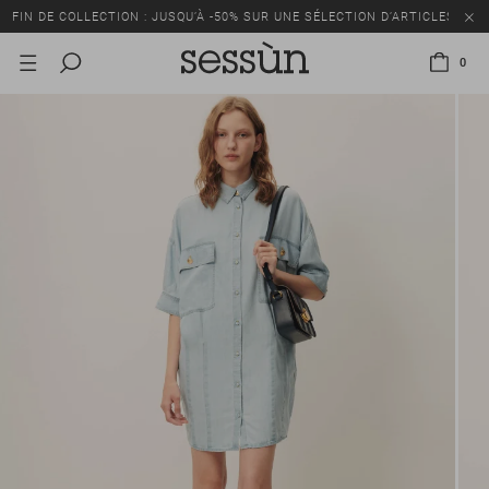
FIN DE COLLECTION : JUSQU’À -50% SUR UNE SÉLECTION D’ARTICLES
0