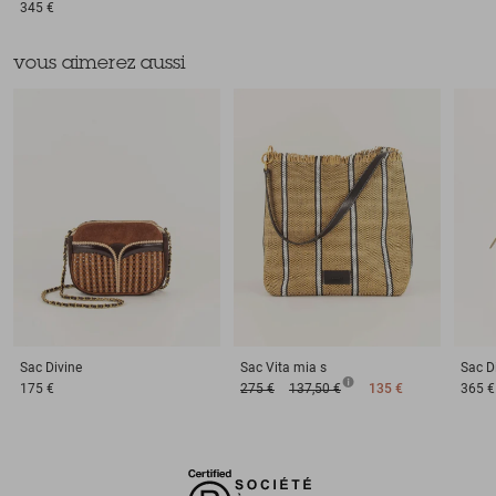
345 €
vous aimerez aussi
Sac
Divine
Sac
Vita mia s
Sac
D
175 €
275 €
137,50 €
135 €
365 €