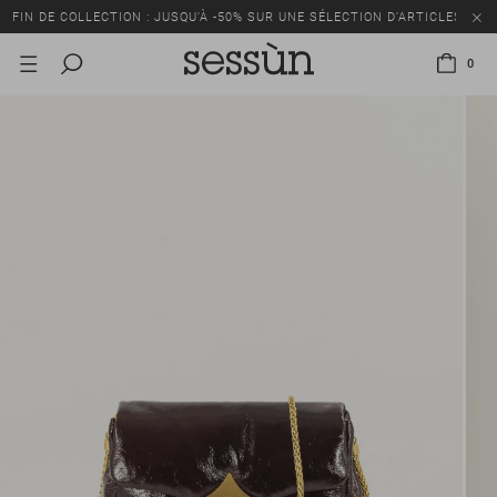
FIN DE COLLECTION : JUSQU’À -50% SUR UNE SÉLECTION D’ARTICLES
0