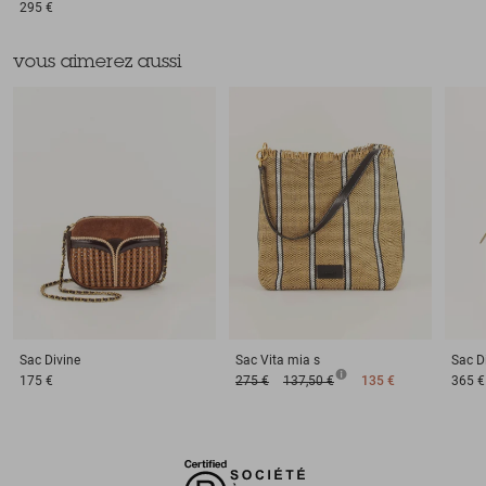
295 €
vous aimerez aussi
Sac
Divine
Sac
Vita mia s
Sac
D
175 €
275 €
137,50 €
135 €
365 €