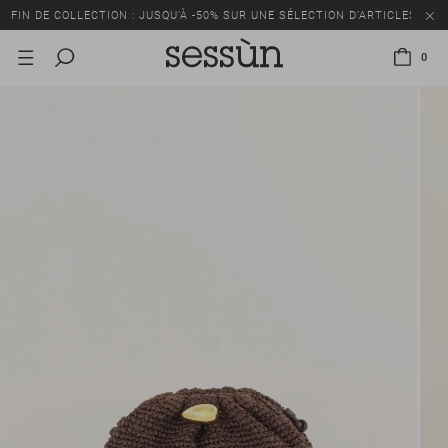
FIN DE COLLECTION : JUSQU’À -50% SUR UNE SÉLECTION D’ARTICLES
0