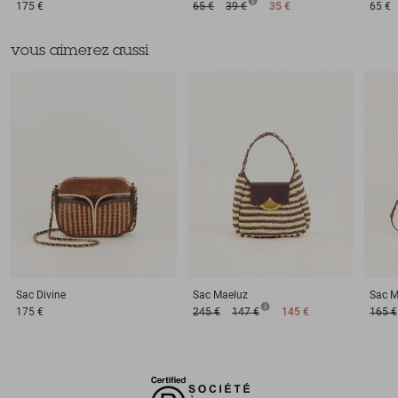
175 €
65 €
39 €
35 €
65 €
vous aimerez aussi
Sac
Divine
Sac
Maeluz
Sac
M
175 €
245 €
147 €
145 €
165 €