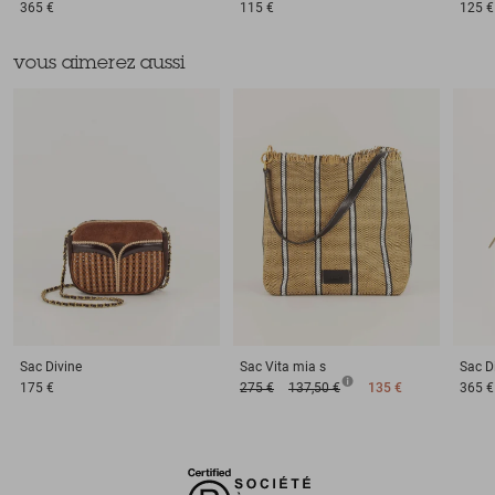
365 €
115 €
125 €
vous aimerez aussi
Sac
Divine
Sac
Vita mia s
Sac
D
175 €
275 €
137,50 €
135 €
365 €