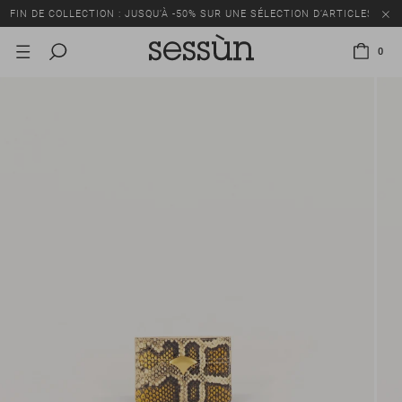
FIN DE COLLECTION : JUSQU’À -50% SUR UNE SÉLECTION D’ARTICLES
0