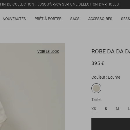
FIN DE COLLECTION : JUSQU’À -50% SUR UNE SÉLECTION D’ARTICLES
NOUVEAUTÉS
PRÊT-À-PORTER
SACS
ACCESSOIRES
SESS
ROBE
DA DA D
VOIR LE LOOK
395 €
Couleur
Ecume
Taille
XS
S
M
L
E-mail