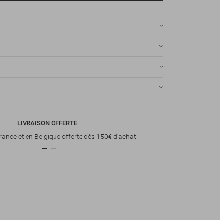
LIVRAISON OFFERTE
P
France et en Belgique offerte dès 150€ d'achat
Paiement