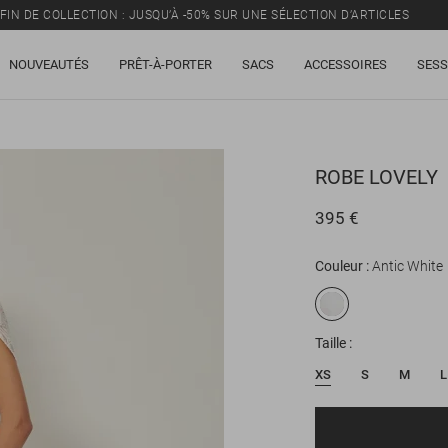
FIN DE COLLECTION : JUSQU’À -50% SUR UNE SÉLECTION D’ARTICLES
NOUVEAUTÉS
PRÊT-À-PORTER
SACS
ACCESSOIRES
SESS
ROBE
LOVELY
395 €
Couleur
Antic White
Taille
XS
S
M
L