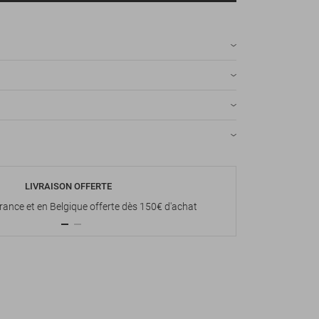
LIVRAISON OFFERTE
P
France et en Belgique offerte dès 150€ d'achat
Paiement