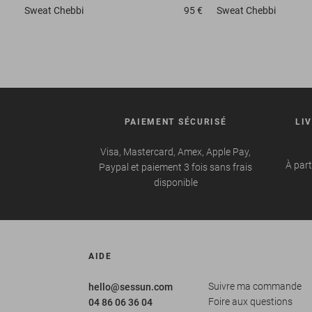
Sweat
Chebbi
95 €
Sweat
Chebbi
PAIEMENT SÉCURISÉ
LI
Visa, Mastercard, Amex, Apple Pay,
À part
Paypal et paiement 3 fois sans frais
disponible
AIDE
Suivre ma commande
hello@sessun.com
Foire aux questions
04 86 06 36 04