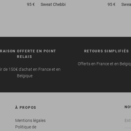
95 €
Sweat
Chebbi
95 €
Swea
VRAISON OFFERTE EN POINT
RETOURS SIMPLIFIÉS
RELAIS
Offerts en France et en Belgi
ir de 150€ d'achat en France et en
Belgique
NO
À PROPOS
Mentions légales
Politique de