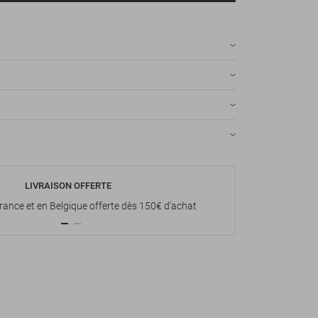
LIVRAISON OFFERTE
P
France et en Belgique offerte dès 150€ d'achat
Paiement