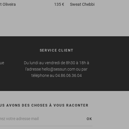
t
Oliveira
135 €
Sweat
Chebbi
SERVICE CLIENT
que
Du lundi au vendredi de 8h30 à 18h à
l'adresse hello@sessun.com ou par
téléphone au 04.86.06.36.04
US AVONS DES CHOSES À VOUS RACONTER
OK