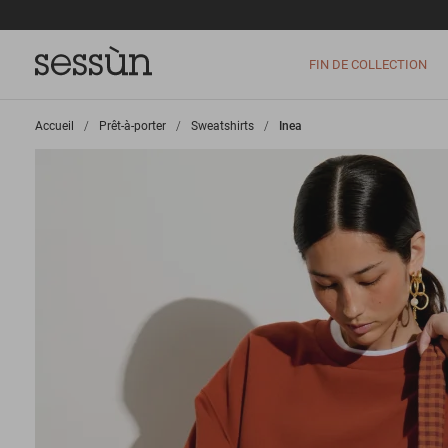
FIN DE COLLECTION
Accueil
>
Prêt-à-porter
>
Sweatshirts
>
Inea