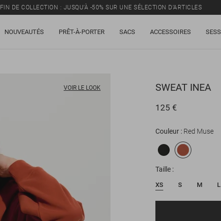
FIN DE COLLECTION : JUSQU’À -50% SUR UNE SÉLECTION D’ARTICLES
NOUVEAUTÉS
PRÊT-À-PORTER
SACS
ACCESSOIRES
SESS
SWEAT
INEA
VOIR LE LOOK
125 €
Couleur
Red Muse
Taille
XS
S
M
L