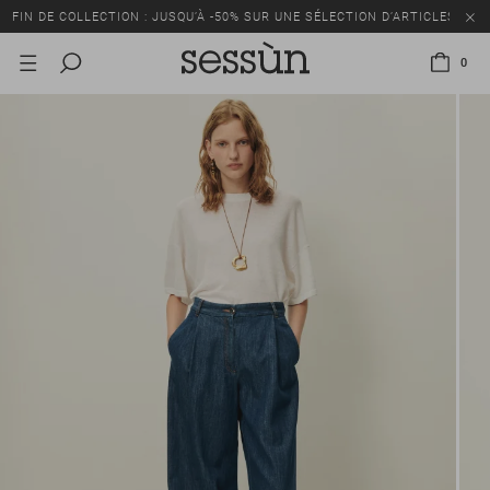
FIN DE COLLECTION : JUSQU’À -50% SUR UNE SÉLECTION D’ARTICLES
0