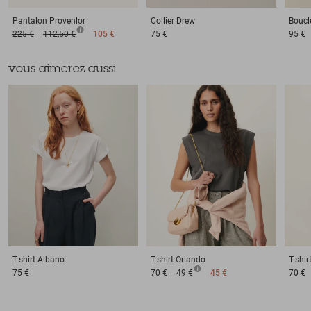
Pantalon
Provenlor
Collier
Drew
Boucle
225 €
112,50 €
105 €
75 €
95 €
vous aimerez aussi
T-shirt
Albano
T-shirt
Orlando
T-shir
75 €
70 €
49 €
45 €
70 €