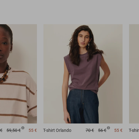
 €
59,50 €
55 €
T-shirt
Orlando
70 €
56 €
55 €
T-shir