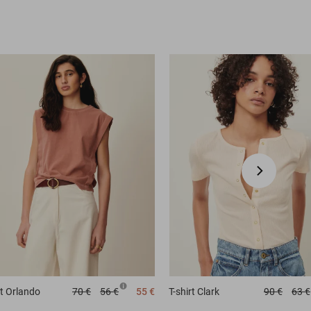
t
Orlando
70 €
56 €
55 €
T-shirt
Clark
90 €
63 €