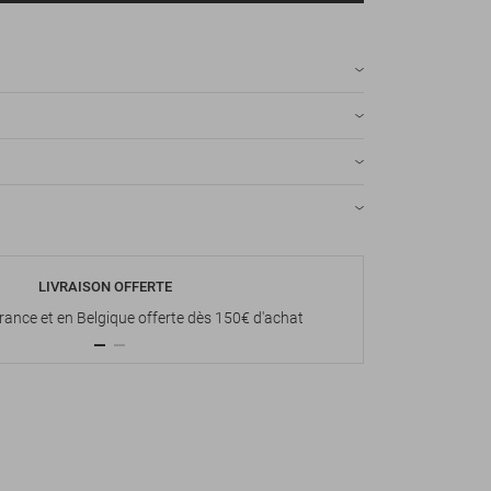
LIVRAISON OFFERTE
P
France et en Belgique offerte dès 150€ d'achat
Paiement