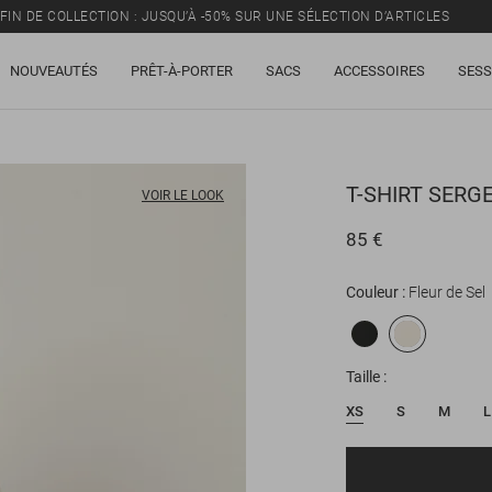
FIN DE COLLECTION : JUSQU’À -50% SUR UNE SÉLECTION D’ARTICLES
NOUVEAUTÉS
PRÊT-À-PORTER
SACS
ACCESSOIRES
SESS
T-SHIRT
SERGE
VOIR LE LOOK
85 €
Couleur
Fleur de Sel
Taille
XS
S
M
L