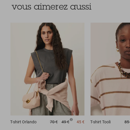
vous aimerez aussi
T-shirt
Orlando
70 €
49 €
45 €
T-shirt
Tooli
85