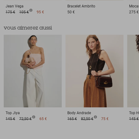
Jean
Vega
Bracelet
Ambrito
Moca
175 €
105 €
95 €
50 €
275 €
vous aimerez aussi
Top
Jiya
Body
Andrade
Top
H
145 €
72,50 €
65 €
165 €
82,50 €
75 €
145 €