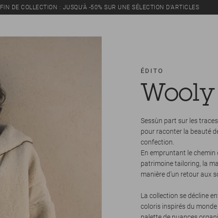
FIN DE COLLECTION : JUSQU’À -50% SUR UNE SÉLECTION D’ARTICLES
ÉDITO
Wooly
Sessùn part sur les traces
pour raconter la beauté des
confection.
En empruntant le chemin de
patrimoine tailoring, la m
manière d’un retour aux so
La collection se décline e
coloris inspirés du monde 
palette de nuances organi