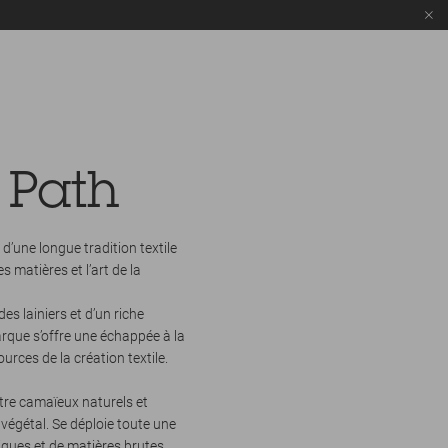
 Path
 d’une longue tradition textile
 matières et l’art de la
s lainiers et d’un riche
arque s’offre une échappée à la
urces de la création textile.
ntre camaïeux naturels et
végétal. Se déploie toute une
ques et de matières brutes,