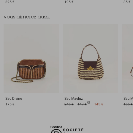
325 €
195 €
85 €
vous aimerez aussi
Sac
Divine
Sac
Maeluz
Sac
M
175 €
245 €
147 €
145 €
165 €