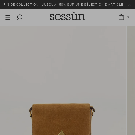
FIN DE COLLECTION : JUSQU’À -50% SUR UNE SÉLECTION D’ARTICLES
0