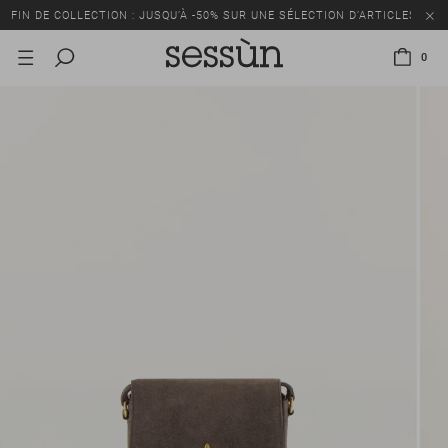
FIN DE COLLECTION : JUSQU’À -50% SUR UNE SÉLECTION D’ARTICLES
0